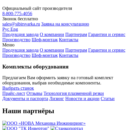
Официальный сайт производителя
8-800-775-4056
Звонок бесплатно
Завод «Сибирь»
⚡
sales@sibirsvarka.ru
Заявка на консультацию
Онлайн-консультант
Рус
Eng
Продукция завода
О компании
Партнерам
Гарантии и сервис
Производство
Шеф-монтаж
Контакты
Меню
Продукция завода
О компании
Партнерам
Гарантии и сервис
Производство
Шеф-монтаж
Контакты
Комплекты оборудования
Предлагаем Вам оформить заявку на готовый комплект
оборудования, выбрав необходимые компоненты.
Выбрать станок
Прайс-лист
Отзывы
Технология плазменной резки
Документы и паспорта
Лизинг
Новости и акции
Статьи
Наши партнёры