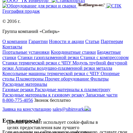
География продаж
© 2016 г.
Группа компаний «Сибирь»
О компании
Гарантии
Новости и акции
Статьи
Партнерам
Контакты
Портальные установки
Координатные станки
Бюджетные
станки
Станки газоплазменной резки
Станки с компрессором
Станки термической резки с ЧПУ
Модуль трубной фигурной
резки
Аппараты воздушно-плазменной резки металла
Консольные машины термической резки с ЧПУ
Опорные
столы
Плазмотроны
Прочее оборудование
Фильтры
Расходные материалы
Газовые резаки
Расходные материалы к плазмотрону
Расходные материалы к газовому резаку
Запасные части
8-800-775-4056
Звонок бесплатно
Заявка на консультацию
sales@sibirsvarka.ru
Есть вопросы?
Данный веб-сайт использует cookie-файлы в
целях предоставления вам лучшего
Если не нашли на сайте нужную информацию, оставьте свои
пользовательского опыта на нашем сайте.