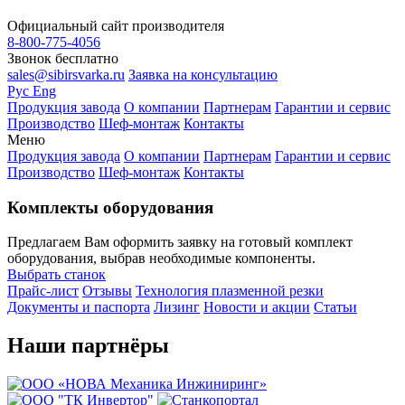
Официальный сайт производителя
8-800-775-4056
Звонок бесплатно
sales@sibirsvarka.ru
Заявка на консультацию
Рус
Eng
Продукция завода
О компании
Партнерам
Гарантии и сервис
Производство
Шеф-монтаж
Контакты
Завод «Сибирь»
⚡
Меню
Онлайн-консультант
Продукция завода
О компании
Партнерам
Гарантии и сервис
Производство
Шеф-монтаж
Контакты
Комплекты оборудования
Предлагаем Вам оформить заявку на готовый комплект
оборудования, выбрав необходимые компоненты.
Выбрать станок
Прайс-лист
Отзывы
Технология плазменной резки
Документы и паспорта
Лизинг
Новости и акции
Статьи
Наши партнёры