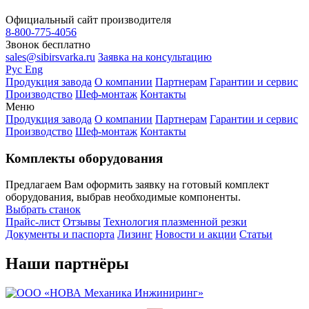
Официальный сайт производителя
8-800-775-4056
Звонок бесплатно
sales@sibirsvarka.ru
Заявка на консультацию
Завод «Сибирь»
⚡
Рус
Eng
Онлайн-консультант
Продукция завода
О компании
Партнерам
Гарантии и сервис
Производство
Шеф-монтаж
Контакты
Меню
Продукция завода
О компании
Партнерам
Гарантии и сервис
Производство
Шеф-монтаж
Контакты
Комплекты оборудования
Предлагаем Вам оформить заявку на готовый комплект
оборудования, выбрав необходимые компоненты.
Выбрать станок
Прайс-лист
Отзывы
Технология плазменной резки
Документы и паспорта
Лизинг
Новости и акции
Статьи
Наши партнёры