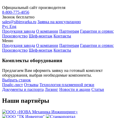
Официальный сайт производителя
8-800-775-4056
Звонок бесплатно
sales@sibirsvarka.ru
Заявка на консультацию
Завод «Сибирь»
⚡
Рус
Eng
Онлайн-консультант
Продукция завода
О компании
Партнерам
Гарантии и сервис
Производство
Шеф-монтаж
Контакты
Меню
Продукция завода
О компании
Партнерам
Гарантии и сервис
Производство
Шеф-монтаж
Контакты
Комплекты оборудования
Предлагаем Вам оформить заявку на готовый комплект
оборудования, выбрав необходимые компоненты.
Выбрать станок
Прайс-лист
Отзывы
Технология плазменной резки
Документы и паспорта
Лизинг
Новости и акции
Статьи
Наши партнёры